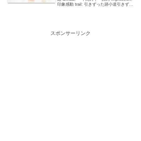
印象感動 trail: 引きずった跡小道引きずる
を追跡するを引きずる英語の学習は日々
の積み重ねが大切ですが、覚えるのが
難...
スポンサーリンク