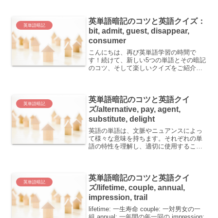
age：年齢、年代、老年、(歴史上の)時代
fuel：...
英単語暗記のコツと英語クイズ：
英単語暗記
bit, admit, guest, disappear,
consumer
こんにちは、再び英単語学習の時間で
す！続けて、新しい5つの単語とその暗記
のコツ、そして楽しいクイズをご紹介し
ます。 bit：少し admit：承認する、(真で
あると)認める、入場を認める、許す
guest：招待客、宿泊客 disappear...
英単語暗記のコツと英語クイ
英単語暗記
ズ/alternative, pay, agent,
substitute, delight
英語の単語は、文脈やニュアンスによっ
て様々な意味を持ちます。それぞれの単
語の特性を理解し、適切に使用すること
が大切です。 alternative：代わり(となる
もの)、選択肢、別の、型にはまらない、
どれか一つを選ぶべき pay：代金を支払
英単語暗記のコツと英語クイ
う...
英単語暗記
ズ/lifetime, couple, annual,
impression, trail
lifetime: 一生寿命 couple: 一対男女の一
組 annual: 一年間の年一回の impression: