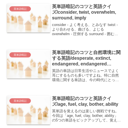
英単語暗記のコツと英語クイ
英単語暗記
ズ/consider, twist, overwhelm,
surround, imply
consider - よく考える、とみなす twist -
より合わせる、曲げる、よじる
overwhelm - 圧倒する surround - 囲む
imply - 意味する、暗示する英単語を覚え
るのは大変ですが、いくつかのコツを使
えば楽...
英単語暗記のコツと自然環境に関
英単語暗記
する英語/desperate, extinct,
endangered, endangered
species, tongue, tip
英語の単語は日常生活やニュースでよく
耳にするものも多いですよね。特に自然
環境に関する単語は、今の時代にとって
も重要です。今回は、そんな単語とその
意味、そして日本人が覚えやすくなるコ
ツをご紹介します。 desperate：絶望し
英単語暗記のコツと英語クイ
た、(～したく...
英単語暗記
ズ/age, fuel, clay, bother, ability
英単語を覚えるのは楽しい挑戦ですね。
今回は「age, fuel, clay, bother, ability」
の5つの単語をピックアップして、覚えや
すくするコツや使用例をご紹介します。