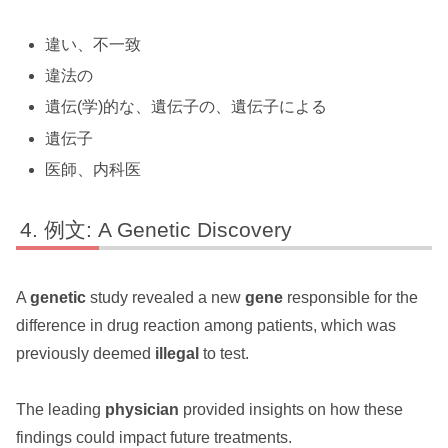
違い、不一致
違法の
遺伝(学)的な、遺伝子の、遺伝子による
遺伝子
医師、内科医
例文: A Genetic Discovery
A
genetic
study revealed a new
gene
responsible for the
difference in drug reaction among patients, which was
previously deemed
illegal
to test.
The leading
physician
provided insights on how these
findings could impact future treatments.