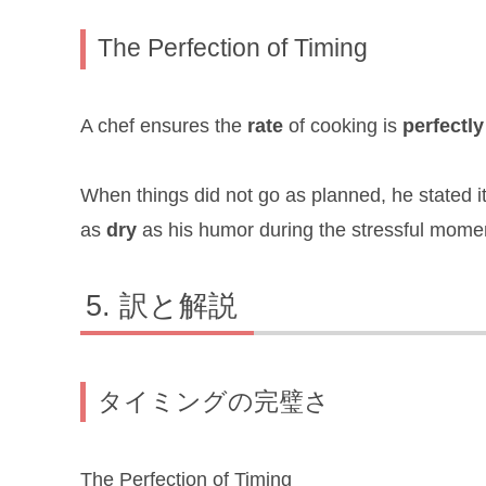
The Perfection of Timing
A chef ensures the
rate
of cooking is
perfectly
When things did not go as planned, he stated 
as
dry
as his humor during the stressful mome
訳と解説
タイミングの完璧さ
The Perfection of Timing