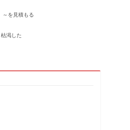
る、～を見積もる
、枯渇した