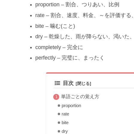
proportion – 割合、つりあい、比例
rate – 割合、速度、料金、～を評価す
bite – 噛む(こと)
dry – 乾燥した、雨が降らない、渇いた
completely – 完全に
perfectly – 完璧に、まったく
目次
単語ごとの覚え方
proportion
rate
bite
dry