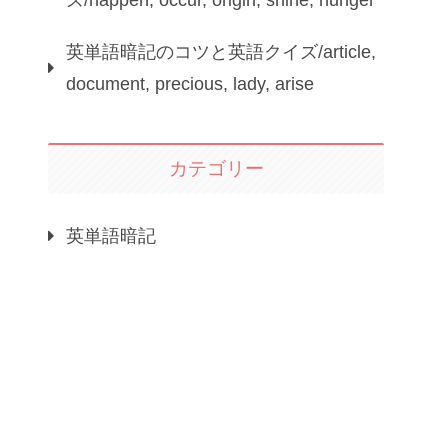
ズ/happen, occur, origin, shine, hunger
英単語暗記のコツと英語クイズ/article,
document, precious, lady, arise
カテゴリー
英単語暗記