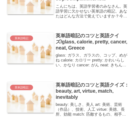
こんにちは、英語学習者のみなさん。英
語学習に欠かせない英単語の暗記、あな
たはどんな方法で覚えていますか？今回
の英単語リスト Participate：参加する
Peak：山頂、最高潮、峰、最高点に達す
る Miserable：惨めな Indus...
英単語暗記のコツと英語クイ
英単語暗記
ズ/glass, calorie, pretty, cancer,
neat, Greece
glass: ガラス、ガラスの、コップ、めが
ね calorie: カロリー pretty: かわいらし
い、かなり cancer: がん neat: きちんと
した、巧みな Greece: ギリシャ英語学習
において、単語はその基礎を成す大切な
要...
英単語暗記のコツと英語クイズ：
英単語暗記
beauty, art, virtue, match,
inevitably
beauty: 美しさ、美人 art: 美術、芸術
（作品）、技術、人工 virtue: 美徳、長
所、効能 match: 匹敵するもの、相手、
マッチ、試合、～と対等だ、（物が物）
と調和する inevitably: 必然的に英単語を
覚えるのは、...