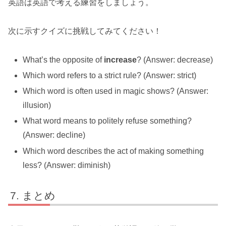
英語は英語で考える練習をしましょう。
次に示すクイズに挑戦してみてください！
What’s the opposite of
increase
? (Answer: decrease)
Which word refers to a strict rule? (Answer: strict)
Which word is often used in magic shows? (Answer:
illusion)
What word means to politely refuse something?
(Answer: decline)
Which word describes the act of making something
less? (Answer: diminish)
まとめ