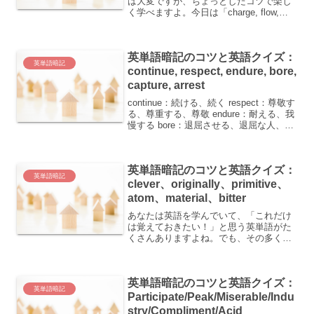
は大変ですが、ちょっとしたコツで楽し
く学べますよ。今日は「charge, flow,
university, immigration, foster,
counterpart」という単語について学んで
いき...
英単語暗記のコツと英語クイズ：
英単語暗記
continue, respect, endure, bore,
capture, arrest
continue：続ける、続く respect：尊敬す
る、尊重する、尊敬 endure：耐える、我
慢する bore：退屈させる、退屈な人、退
屈なもの capture：逮捕する、とらえ
る、とりこにする、逮捕、捕獲(物)
arrest：逮捕する...
英単語暗記のコツと英語クイズ：
英単語暗記
clever、originally、primitive、
atom、material、bitter
あなたは英語を学んでいて、「これだけ
は覚えておきたい！」と思う英単語がた
くさんありますよね。でも、その多くが
なかなか頭に入ってこない…という経験
はありませんか？そんなあなたのため
に、今日は6つの英単語と、それらを覚え
英単語暗記のコツと英語クイズ：
るためのコツを紹介します...
英単語暗記
Participate/Peak/Miserable/Indu
stry/Compliment/Acid