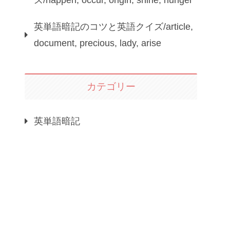
ズ/happen, occur, origin, shine, hunger
英単語暗記のコツと英語クイズ/article,
document, precious, lady, arise
カテゴリー
英単語暗記