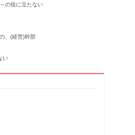
、～の役に立たない
部の、(経営)幹部
ない