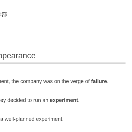
幹部
ppearance
nt, the company was on the verge of
failure
.
they decided to run an
experiment
.
an a well-planned experiment.