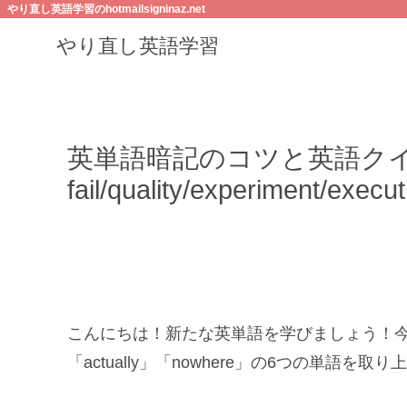
やり直し英語学習のhotmailsigninaz.net
やり直し英語学習
英単語暗記のコツと英語ク
fail/quality/experiment/execu
こんにちは！新たな英単語を学びましょう！今回は「fail
「actually」「nowhere」の6つの単語を取