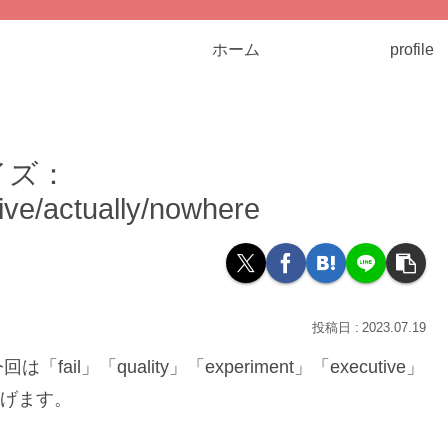
ホーム
profile
イズ：
tive/actually/nowhere
2023.07.19
」「quality」「experiment」「executive」
り上げます。