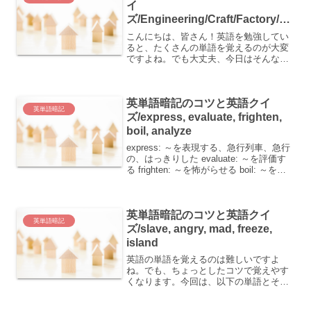
イ
ズ/Engineering/Craft/Factory/Lu
ck/Fortunate
こんにちは、皆さん！英語を勉強してい
ると、たくさんの単語を覚えるのが大変
ですよね。でも大丈夫、今日はそんな皆
さんのために、以下の単語を日本人が覚
えやすくなるコツをシェアします♪
engineering：工学(技術) craft：工芸(職人
英単語暗記のコツと英語クイ
な...
英単語暗記
ズ/express, evaluate, frighten,
boil, analyze
express: ～を表現する、急行列車、急行
の、はっきりした evaluate: ～を評価す
る frighten: ～を怖がらせる boil: ～を沸
騰させる、～を煮る、沸騰する、煮え
る、(怒りなどで)かっとなる analyze: ～
を分...
英単語暗記のコツと英語クイ
英単語暗記
ズ/slave, angry, mad, freeze,
island
英語の単語を覚えるのは難しいですよ
ね。でも、ちょっとしたコツで覚えやす
くなります。今回は、以下の単語とその
意味を紹介します。 slave：奴隷・(欲望
などに)とりつかれた人 angry：怒った