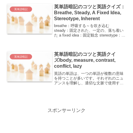
mad：怒っている・ばかげた・気が狂っ
英単語暗記のコツと英語クイズ：
た・熱中...
英単語暗記
Breathe, Steady, A Fixed Idea,
Stereotype, Inherent
breathe：呼吸する～を吹き込む
steady：固定された、一定の、落ち着い
た a fixed idea：固定観念 stereotype：固
定観念、決まり文句 inherent：固有の今
日は皆さんがもっと英語を楽しく学べる
ように、上記の...
英単語暗記のコツと英語クイ
英単語暗記
ズ/body, measure, contrast,
conflict, lazy
英語の単語は、一つの単語が複数の意味
を持つことが多いです。それぞれのニュ
アンスを理解し、適切な文脈で使用する
ことが大切です。 body：体、死体、人、
組織 measure：対策、手段、基準、尺
度、測る、評価する contrast：対照、対
比...
スポンサーリンク