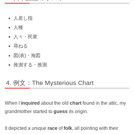
人差し指
人種
人々・民衆
尋ねる
図(表)・海図
推測する・推測
例文：The Mysterious Chart
When I
inquired
about the old
chart
found in the attic, my
grandmother started to
guess
its origin.
It depicted a unique
race
of
folk
, all pointing with their