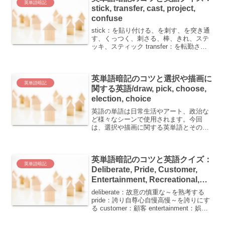
英単語暗記
stick, transfer, cast, project,
confuse
stick：を貼り付ける、を刺す、を突き通
す、くっつく、刺さる、棒、きれ、ステ
ッキ、スティック transfer：を転勤させ
る、を移動させる、を振り込む、乗り換
える、転任する、移転、乗り換え cast：
を投げる、に役を割り当てる、配役 pr...
英単語暗記のコツと選択や描画に
英単語暗記
関する英語/draw, pick, choose,
election, choice
英語の単語は日常生活やアート、政治な
ど様々なシーンで使用されます。今回
は、選択や描画に関する英単語とその意
味、そして日本人が覚えやすくなるコツ
をご紹介します。 draw：線を描く、絵を
描く、ゆっくりと移動する、～を引っ張
英単語暗記のコツと英語クイズ：
る、～を描く pic...
英単語暗記
Deliberate, Pride, Customer,
Entertainment, Recreational,
Regret
deliberate：故意の慎重な～を熟考する
pride：誇り自尊心自慢高慢～を誇りにす
る customer：顧客 entertainment：娯楽
催し物接待 recreational：娯楽の気晴らし
のための regret：後悔(する)遺...