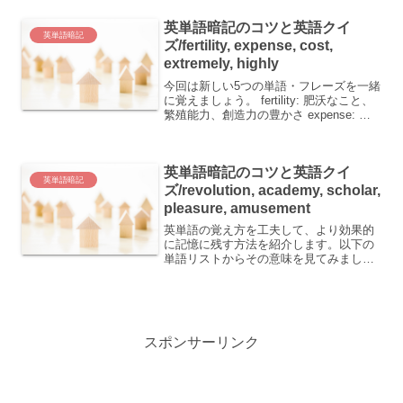
英単語暗記のコツと英語クイ
英単語暗記
ズ/fertility, expense, cost,
extremely, highly
今回は新しい5つの単語・フレーズを一緒
に覚えましょう。 fertility: 肥沃なこと、
繁殖能力、創造力の豊かさ expense: 費
用、犠牲 cost: 費用、代償、犠牲、(費用
など)がかかる、(犠牲)を払わせる
extremely: ...
英単語暗記のコツと英語クイ
英単語暗記
ズ/revolution, academy, scholar,
pleasure, amusement
英単語の覚え方を工夫して、より効果的
に記憶に残す方法を紹介します。以下の
単語リストからその意味を見てみましょ
う。 revolution - 革命、回転 academy -
学会、(～)学院、(私立の)高等学校、(私立
の)中等学校 schol...
スポンサーリンク