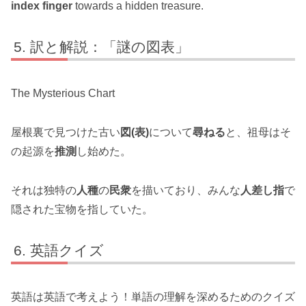
index finger
towards a hidden treasure.
訳と解説：「謎の図表」
The Mysterious Chart
屋根裏で見つけた古い
図(表)
について
尋ねる
と、祖母はそ
の起源を
推測
し始めた。
それは独特の
人種
の
民衆
を描いており、みんな
人差し指
で
隠された宝物を指していた。
英語クイズ
英語は英語で考えよう！単語の理解を深めるためのクイズ