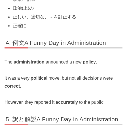
政治(上)の
正しい、適切な、～を訂正する
正確に
例文A Funny Day in Administration
The
administration
announced a new
policy
.
It was a very
political
move, but not all decisions were
correct
.
However, they reported it
accurately
to the public.
訳と解説A Funny Day in Administration