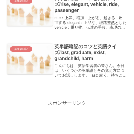
英単語暗記
ズ/rise, elegant, vehicle, ride,
passenger
rise：上昇、増加、上がる、起きる、出
世する elegant：上品な、理路整然とした
vehicle：乗り物、伝達の手段、表現の手
段 ride：乗る、乗っていく、乗ること、
乗せること passenger：乗客単語ごとの
覚え方rise（ライ...
英単語暗記のコツと英語クイ
英単語暗記
ズ/last, graduate, exist,
grandchild, harm
こんにちは、英語学習者の皆さん。今日
は、いくつかの英単語とその覚え方につ
いてお話しします。 last: 続く、持ちこた
える、最後の、この前の graduate: 卒業
する、卒業させる、次第に変わる、(大学
の)卒業生 exist: 存在する、...
スポンサーリンク