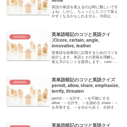
settle
英語の単語を覚えるのは時に難しいです
よね。しかし、ちょっとしたコツで覚え
やすくなるかもしれません。今回は、以
下の単語とその意味をご紹介します。
regular：通常の、規則的な generally：通
例、一般的に、大体 low：低い、少な
英単語暗記のコツと英語クイ
い...
英単語暗記
ズ/core, certain, angle,
innovative, leather
英単語を効果的に記憶するためのコツを
紹介します。単語とその意味を理解し、
覚え方のヒントを提供します。 core - 核
心、(果物の)芯 certain - 確かな、ある～
angle - 角(度)、かど innovative - 革新的
な ...
英単語暗記のコツと英語クイズ
英単語暗記
permit, allow, share, emphasize,
terrify, threaten
permit：～を許す、～を可能にする
allow：～を許す、～を認める share：～
を共有する、～を分かち合う、分担す
る、割り当て、分け前、役割
emphasize：～を強調する terrify：～を
恐れさせる、～を怖がらせる thre...
英単語暗記のコツと英語クイ