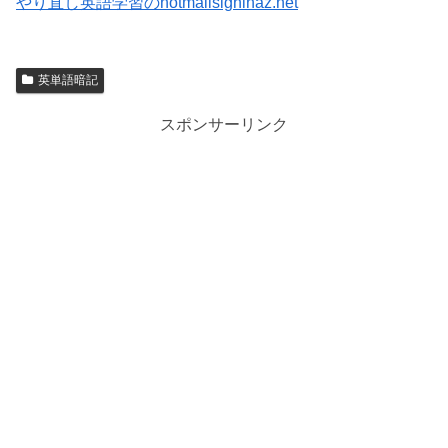
やり直し英語学習のhotmailsigninaz.net
英単語暗記
スポンサーリンク