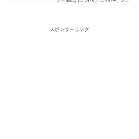
プト essay (エッセイ) - エッセー、レポ
ート elevator (エレベーター) - エレベー
ターこんにちは、英単語の覚...
スポンサーリンク