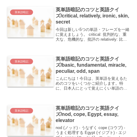
をご紹介...
英単語暗記のコツと英語クイ
英単語暗記
ズ/critical, relatively, ironic, skin,
secret
今回は新しい5つの単語・フレーズを一緒
に覚えましょう。 critical: 批判的な、重
大な、危機的な、批評の relatively: 比較
的 ironic: 皮肉な skin: 皮膚、皮 secret:
秘密、秘訣、秘密の 単語ごとの覚え...
英単語暗記のコツと英語クイ
英単語暗記
ズ/basic, fundamental, miracle,
peculiar, odd, span
こんにちは！今日は、英単語を覚えるた
めのコツをいくつかご紹介します。特
に、日本人にとって覚えにくい単語の覚
え方を詳しく解説します。まずは、基本
的な単語とその意味を確認しましょう。
basic：基礎の基礎知識 fundamental：基
英単語暗記のコツと英語クイ
本的な...
英単語暗記
ズ/nod, cope, Egypt, essay,
elevator
nod (ノッド) - うなずく cope (コウプ) -
うまく処理する Egypt (イジプト) - エジ