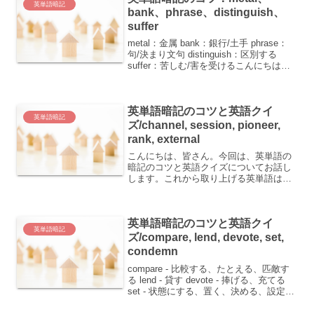
英単語暗記
bank、phrase、distinguish、
suffer
metal：金属 bank：銀行/土手 phrase：
句/決まり文句 distinguish：区別する
suffer：苦しむ/害を受けるこんにちは、
今日は英単語の暗記のコツを一緒に学び
ましょう。それぞれの単語について、覚
えやすい方法を提案し...
英単語暗記のコツと英語クイ
英単語暗記
ズ/channel, session, pioneer,
rank, external
こんにちは、皆さん。今回は、英単語の
暗記のコツと英語クイズについてお話し
します。これから取り上げる英単語は、
海峡や集まり、開拓者、階級、外部など
に関連したものです。 channel：海峡、
チャンネル、手段 session：開会、集ま
英単語暗記のコツと英語クイ
り、授業...
英単語暗記
ズ/compare, lend, devote, set,
condemn
compare - 比較する、たとえる、匹敵す
る lend - 貸す devote - 捧げる、充てる
set - 状態にする、置く、決める、設定す
る、ひとそろい、セット condemn - きび
しく責める、運命づける英単語の覚え方