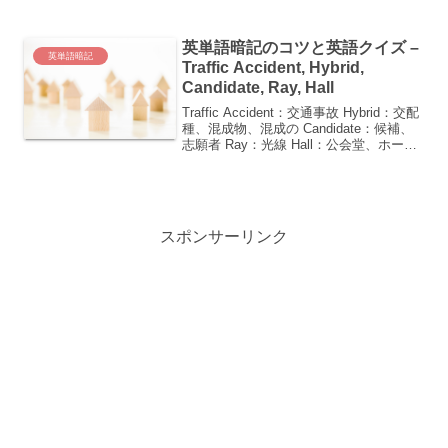
のコツを紹介します。 delay：遅延、延
期、～を遅らせる、～を延期する
英単語暗記のコツと英語クイズ –
bamboo：竹 res...
英単語暗記
Traffic Accident, Hybrid,
Candidate, Ray, Hall
Traffic Accident：交通事故 Hybrid：交配
種、混成物、混成の Candidate：候補、
志願者 Ray：光線 Hall：公会堂、ホー
ル、玄関、（大学の）食堂こんにちは！
今日は皆さんがより英単語を覚えやすく
なるためのコツを...
スポンサーリンク