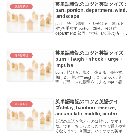
英単語暗記のコツと英語クイズ：
英単語暗記
part, portion, department, wind,
landscape
part: 部分、地域、～を分ける、別れる、
(物)を手放す portion: 部分、分け前
department: 部門、学科、(米国の)省、(百
貨店などの)売り場、得意分野 wind: 風、
呼吸、気配、～を巻く、(道、川などが)
曲がりくね...
英単語暗記のコツと英語クイズ
英単語暗記
burn・laugh・shock・urge・
impulse
burn：焼ける、焼く、燃える、燃やす、
焦げる、焦がすlaugh：笑うshock：衝
撃、打撃、～に衝撃を与えるurge：衝
動、(強い)欲望、～をしきりに勧める、
～を主張する、～を駆り立てるimpulse：
衝動、刺激単語ごとの覚え方burn（...
英単語暗記のコツと英語クイ
英単語暗記
ズ/delay, bamboo, reserve,
accumulate, middle, centre
英語の単語を覚えるのは難しいですよ
ね。でも、ちょっとしたコツで覚えやす
くなります。今回は、いくつかの英単語
とその意味、そして覚えやすくするため