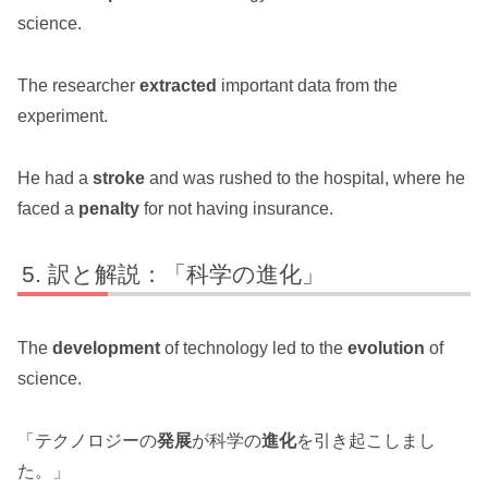
science.
The researcher
extracted
important data from the
experiment.
He had a
stroke
and was rushed to the hospital, where he
faced a
penalty
for not having insurance.
訳と解説：「科学の進化」
The
development
of technology led to the
evolution
of
science.
「テクノロジーの
発展
が科学の
進化
を引き起こしまし
た。」