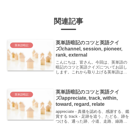
関連記事
英単語暗記のコツと英語クイ
英単語暗記
ズ/channel, session, pioneer,
rank, external
こんにちは、皆さん。今回は、英単語の
暗記のコツと英語クイズについてお話し
します。これから取り上げる英単語は、
海峡や集まり、開拓者、階級、外部など
に関連したものです。 channel：海峡、
チャンネル、手段 session：開会、集ま
英単語暗記のコツと英語クイ
り、授業...
英単語暗記
ズ/appreciate, track, within,
toward, regard, relate
appreciate - 真価を認める、感謝する、鑑
賞する track - 足跡を追う、たどる、跡を
つける、通った跡、小道、走路、線路
within - 内部に、範囲内で、以内に
toward - 方へ regard - とみなす、尊重す
る...