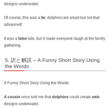
designs underwater.
Of course, this was a
lie
; dolphins are smart but not that
advanced!
It was a
false
tale, but it made everyone laugh at the family
gathering.
訳と解説 – A Funny Short Story Using
the Words
A Funny Short Story Using the Words
A cousin
once told me that
dolphins
could create
web
designs underwater.