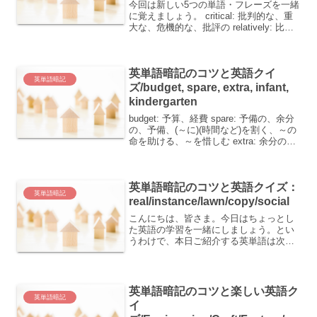
今回は新しい5つの単語・フレーズを一緒
に覚えましょう。 critical: 批判的な、重
大な、危機的な、批評の relatively: 比較
的 ironic: 皮肉な skin: 皮膚、皮 secret:
秘密、秘訣、秘密の 単語ごとの覚え...
英単語暗記のコツと英語クイ
英単語暗記
ズ/budget, spare, extra, infant,
kindergarten
budget: 予算、経費 spare: 予備の、余分
の、予備、(～に)(時間など)を割く、～の
命を助ける、～を惜しむ extra: 余分の、
追加の infant: 幼児、幼児の kindergarten:
幼稚園英単語を覚えることは、言葉...
英単語暗記のコツと英語クイズ：
英単語暗記
real/instance/lawn/copy/social
こんにちは、皆さま。今日はちょっとし
た英語の学習を一緒にしましょう。とい
うわけで、本日ご紹介する英単語は次の5
つです。 real：実在する、現実の、本当
の instance：実例、(特定の)場合、訴訟
(手続) lawn：芝生 copy：写し...
英単語暗記のコツと楽しい英語ク
英単語暗記
イ