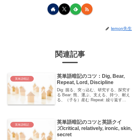
lemon先生
関連記事
英単語暗記のコツ：Dig, Bear,
英単語暗記
Repeat, Lord, Discipline
Dig: 掘る、突っ込む、研究する、探究す
る Bear: 熊、運ぶ、支える、持つ、耐え
る、（子を）産む Repeat: 繰り返す
Lord: 君主、貴族、上院（議員）
Discipline: 訓練、しつけ、規律、〜を訓
練する、〜をしつける、...
英単語暗記のコツと英語クイ
英単語暗記
ズ/critical, relatively, ironic, skin,
secret