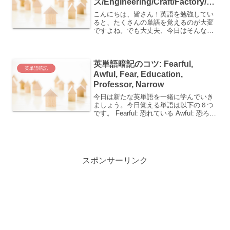
ズ/Engineering/Craft/Factory/Lu
ck/Fortunate
こんにちは、皆さん！英語を勉強してい
ると、たくさんの単語を覚えるのが大変
ですよね。でも大丈夫、今日はそんな皆
さんのために、以下の単語を日本人が覚
えやすくなるコツをシェアします♪
engineering：工学(技術) craft：工芸(職人
英単語暗記のコツ: Fearful,
な...
英単語暗記
Awful, Fear, Education,
Professor, Narrow
今日は新たな英単語を一緒に学んでいき
ましょう。今日覚える単語は以下の６つ
です。 Fearful: 恐れている Awful: 恐ろし
い, ひどい Fear: 恐怖, 心配, 恐れる, 気づ
かう Education: 教育 Professor:...
スポンサーリンク