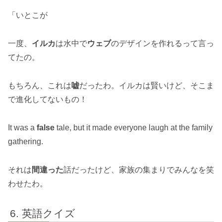
「いとこが
一度、
イルカ
は水中で
ウェブ
のデザインを作れるって言っ
てたの。
もちろん、これは
嘘
だったわ。イルカは賢いけど、そこま
で進化してないもの！
It was a
false
tale, but it made everyone laugh at the family
gathering.
それは
間違った
話だったけど、家族の集まりでみんなを笑
わせたわ。
英語クイズ