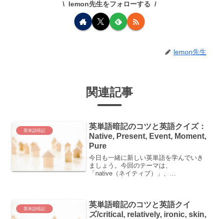
lemon先生をフォローする
lemon先生
関連記事
英単語暗記のコツと英語クイズ：
英単語暗記
Native, Present, Event, Moment,
Pure
今日も一緒に新しい英単語を学んでいき
ましょう。今回のテーマは、
「native（ネイティブ）」、
「present（プレゼント / プリゼン
ト）」、「event（イベント）」、
「moment（モーメント）」、「pure（ピ
英単語暗記のコツと英語クイ
ュア）」の5つです。単...
英単語暗記
ズ/critical, relatively, ironic, skin,