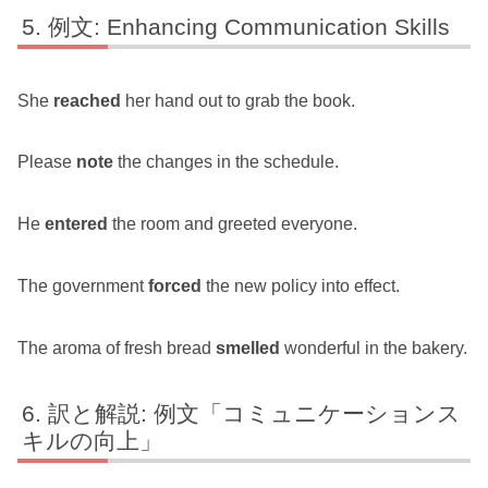
例文: Enhancing Communication Skills
She
reached
her hand out to grab the book.
Please
note
the changes in the schedule.
He
entered
the room and greeted everyone.
The government
forced
the new policy into effect.
The aroma of fresh bread
smelled
wonderful in the bakery.
訳と解説: 例文「コミュニケーションス
キルの向上」