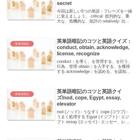
secret
今回は新しい5つの単語・フレーズを一緒
に覚えましょう。 critical: 批判的な、重
大な、危機的な、批評の relatively: 比較
的 ironic: 皮肉な skin: 皮膚、皮 secret:
秘密、秘訣、秘密の 単語ごとの覚え...
英単語暗記のコツと英語クイズ：
英単語暗記
conduct, obtain, acknowledge,
license, recognize
conduct：を導く、を管理する、を行う、
行為、管理 obtain：を入手する、を獲得
する acknowledge：を認める、を認知す
る license：を認可する、免許(証)、認
可、自由裁量 recognize：を認識する、
を認める皆さ...
英単語暗記のコツと英語クイ
英単語暗記
ズ/nod, cope, Egypt, essay,
elevator
nod (ノッド) - うなずく cope (コウプ) -
うまく処理する Egypt (イジプト) - エジ
プト essay (エッセイ) - エッセー、レポ
ート elevator (エレベーター) - エレベー
ターこんにちは、英単語の覚...