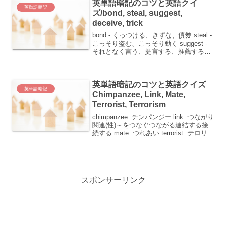
英単語暗記のコツと英語クイ
英単語暗記
ズ/bond, steal, suggest,
deceive, trick
bond - くっつける、きずな、債券 steal -
こっそり盗む、こっそり動く suggest -
それとなく言う、提言する、推薦する
deceive - だます trick - だます、計略、い
たずら、秘訣、トリック英単語を覚える
のは...
英単語暗記のコツと英語クイズ
英単語暗記
Chimpanzee, Link, Mate,
Terrorist, Terrorism
chimpanzee: チンパンジー link: つながり
関連(性)～をつなぐつながる連結する接
続する mate: つれあい terrorist: テロリス
ト terrorism: テロリズム単語ごとの覚え
方chimpanzeeチンパンジー...
スポンサーリンク