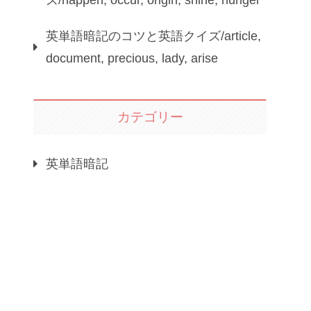
ズ/happen, occur, origin, shine, hunger
英単語暗記のコツと英語クイズ/article,
document, precious, lady, arise
カテゴリー
英単語暗記