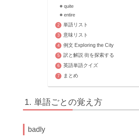
quite
entire
単語リスト
意味リスト
例文 Exploring the City
訳と解説 街を探索する
英語単語クイズ
まとめ
単語ごとの覚え方
badly