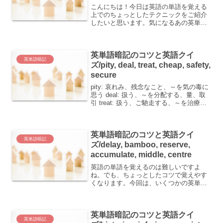
こんにちは！今日は英語の単語を覚える
上でのちょっとしたテクニックをご紹介
したいと思います。気になるあの英単
語、一度覚えてもすぐに忘れてしま
う……なんてことありませんか？そんな
あなたにおすすめの方法がここにありま
英単語暗記のコツと英語クイ
す！今回取り上げるのは「rel...
英単語暗記
ズ/pity, deal, treat, cheap, safety,
secure
pity: 哀れみ、残念なこと、～を気の毒に
思う deal: 扱う、～を分配する、量、取
引 treat: 扱う、ご馳走する、～を治療す
る、もてなし、奢り cheap: 安い、安っ
ぽい safety: 安全 secure: 安全な、しっ
かりし...
英単語暗記のコツと英語クイ
英単語暗記
ズ/delay, bamboo, reserve,
accumulate, middle, centre
英語の単語を覚えるのは難しいですよ
ね。でも、ちょっとしたコツで覚えやす
くなります。今回は、いくつかの英単語
とその意味、そして覚えやすくするため
のコツを紹介します。 delay：遅延、延
期、～を遅らせる、～を延期する
英単語暗記のコツと英語クイ
bamboo：竹 res...
英単語暗記