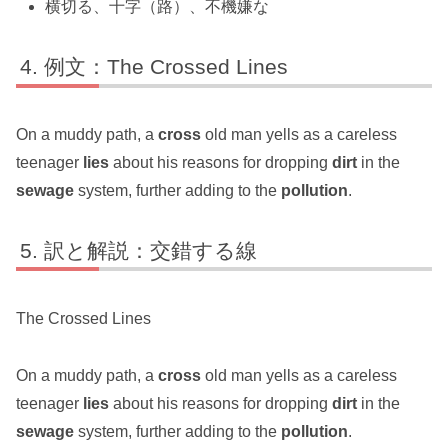
横切る、十字（路）、不機嫌な
例文：The Crossed Lines
On a muddy path, a
cross
old man yells as a careless
teenager
lies
about his reasons for dropping
dirt
in the
sewage
system, further adding to the
pollution
.
訳と解説：交錯する線
The Crossed Lines
On a muddy path, a
cross
old man yells as a careless
teenager
lies
about his reasons for dropping
dirt
in the
sewage
system, further adding to the
pollution
.