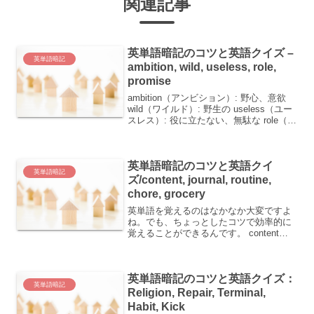
関連記事
英単語暗記のコツと英語クイズ –
英単語暗記
ambition, wild, useless, role,
promise
ambition（アンビション）: 野心、意欲
wild（ワイルド）: 野生の useless（ユー
スレス）: 役に立たない、無駄な role（ロ
ール）: 役割、役 promise（プロミス）:
約束する、（～の）見込みがある、約
束、見込み...
英単語暗記のコツと英語クイ
英単語暗記
ズ/content, journal, routine,
chore, grocery
英単語を覚えるのはなかなか大変ですよ
ね。でも、ちょっとしたコツで効率的に
覚えることができるんです。 content：
内容、目次 journal：日誌、(定期刊行)雑
誌 routine：日常の型通りの日課 chore：
日常の雑事、退屈な仕事 ...
英単語暗記のコツと英語クイズ：
英単語暗記
Religion, Repair, Terminal,
Habit, Kick