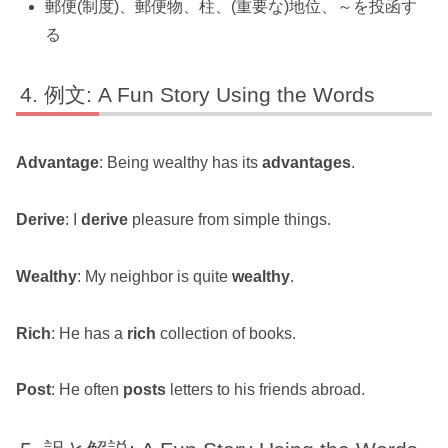
郵便(制度)、郵便物、柱、(重要な)地位、～を投函す
る
例文: A Fun Story Using the Words
Advantage
: Being wealthy has its
advantages
.
Derive
: I
derive
pleasure from simple things.
Wealthy
: My neighbor is quite
wealthy
.
Rich
: He has a
rich
collection of books.
Post
: He often
posts
letters to his friends abroad.