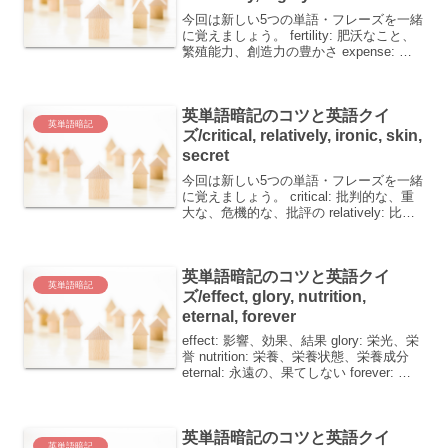
今回は新しい5つの単語・フレーズを一緒
に覚えましょう。 fertility: 肥沃なこと、
繁殖能力、創造力の豊かさ expense: 費
用、犠牲 cost: 費用、代償、犠牲、(費用
など)がかかる、(犠牲)を払わせる
extremely: ...
英単語暗記のコツと英語クイ
英単語暗記
ズ/critical, relatively, ironic, skin,
secret
今回は新しい5つの単語・フレーズを一緒
に覚えましょう。 critical: 批判的な、重
大な、危機的な、批評の relatively: 比較
的 ironic: 皮肉な skin: 皮膚、皮 secret:
秘密、秘訣、秘密の 単語ごとの覚え...
英単語暗記のコツと英語クイ
英単語暗記
ズ/effect, glory, nutrition,
eternal, forever
effect: 影響、効果、結果 glory: 栄光、栄
誉 nutrition: 栄養、栄養状態、栄養成分
eternal: 永遠の、果てしない forever: 永
久に英語学習において、単語の意味を覚
えることは基本ですが、それに加えて、
単...
英単語暗記のコツと英語クイ
英単語暗記