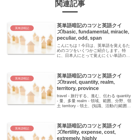
関連記事
英単語暗記のコツと英語クイ
英単語暗記
ズ/basic, fundamental, miracle,
peculiar, odd, span
こんにちは！今日は、英単語を覚えるた
めのコツをいくつかご紹介します。特
に、日本人にとって覚えにくい単語の覚
え方を詳しく解説します。まずは、基本
的な単語とその意味を確認しましょう。
basic：基礎の基礎知識 fundamental：基
英単語暗記のコツと英語クイ
本的な...
英単語暗記
ズ/travel, quantity, realm,
territory, province
travel - 旅行する、進む、伝わる quantity
- 量、多量 realm - 領域、範囲、分野、領
土 territory - 領土、(知識、活動の)範囲、
縄張り province - 領土、地方、分野こん
にちは！今日は、英単語を...
英単語暗記のコツと英語クイ
英単語暗記
ズ/fertility, expense, cost,
extremely, highly