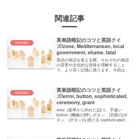
関連記事
英単語暗記のコツと英語クイ
英単語暗記
ズ/zone, Mediterranean, local
government, shame, fatal
英語の単語を覚える際、それぞれの単語
の背景や文化的な意味を理解すること
で、より深く記憶に残ります。今回は、
いくつかの英単語とその意味、そしてそ
の覚え方のコツを紹介します。 zone：地
帯、区域 Mediterranean：地中海の
英単語暗記のコツと英語クイ
loca...
英単語暗記
ズ/error, button, sophisticated,
ceremony, grant
error: (基準から外れた)誤り、手違い
button: (機械の)押しボタン、(衣類の)ボ
タン、(ボタン)を掛ける sophisticated:
(機器、装置などが)精巧な、洗練され
た、手の込んだ ceremony: (儀)式、礼儀
...