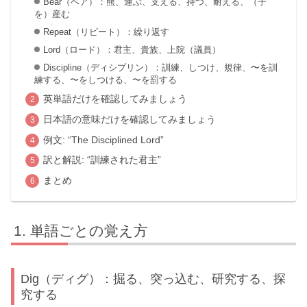
Bear（ベア）：熊、運ぶ、支える、持つ、耐える、（子
を）産む
Repeat（リピート）：繰り返す
Lord（ロード）：君主、貴族、上院（議員）
Discipline（ディシプリン）：訓練、しつけ、規律、〜を訓
練する、〜をしつける、〜を罰する
英単語だけを確認してみましょう
日本語の意味だけを確認してみましょう
例文: “The Disciplined Lord”
訳と解説: “訓練された君主”
まとめ
単語ごとの覚え方
Dig（ディグ）：掘る、突っ込む、研究する、探
究する