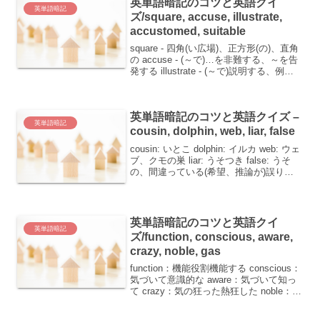
英単語暗記のコツと英語クイ
英単語暗記
ズ/square, accuse, illustrate,
accustomed, suitable
square - 四角(い広場)、正方形(の)、直角
の accuse - (～で)…を非難する、～を告
発する illustrate - (～で)説明する、例証
する、さし絵を入れる accustomed - (～
に)慣れている suitabl...
英単語暗記のコツと英語クイズ –
英単語暗記
cousin, dolphin, web, liar, false
cousin: いとこ dolphin: イルカ web: ウェ
ブ、クモの巣 liar: うそつき false: うそ
の、間違っている(希望、推論が)誤りに
基づいたこんにちは！英語の学習は楽し
いけれど、時には難しいこともあります
よね。今日は...
英単語暗記のコツと英語クイ
英単語暗記
ズ/function, conscious, aware,
crazy, noble, gas
function：機能役割機能する conscious：
気づいて意識的な aware：気づいて知っ
て crazy：気の狂った熱狂した noble：気
高い壮麗な貴族の gas：気体ガス英単語
を覚えるのは大変ですが、ちょっとした