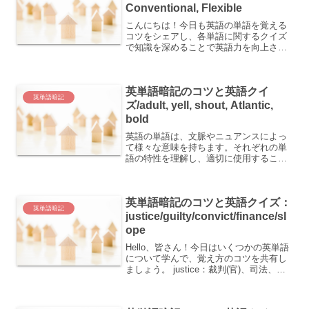
Conventional, Flexible
こんにちは！今日も英語の単語を覚える
コツをシェアし、各単語に関するクイズ
で知識を深めることで英語力を向上させ
ましょう。今回取り上げる単語は、
「address（アドレス）」
「sufficient（サフィシェント）」
英単語暗記のコツと英語クイ
「employee（エンプロ...
英単語暗記
ズ/adult, yell, shout, Atlantic,
bold
英語の単語は、文脈やニュアンスによっ
て様々な意味を持ちます。それぞれの単
語の特性を理解し、適切に使用すること
が大切です。 adult：大人 yell：大声で叫
ぶ、エールを送る、大声、(応援の)エー
ル shout：大声で言う、大声で笑う、大
英単語暗記のコツと英語クイズ：
声...
英単語暗記
justice/guilty/convict/finance/sl
ope
Hello、皆さん！今日はいくつかの英単語
について学んで、覚え方のコツを共有し
ましょう。 justice：裁判(官)、司法、公
正、正義 guilty：罪悪感を覚える、有罪
の convict：罪人、受刑者、～に有罪を宣
告する finance：...