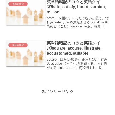
英単語暗記のコツと英語クイ
英単語暗記
ズ/hate, satisfy, boost, version,
million
hate: ～を憎む、～したくないと思う、憎
しみ satisfy: ～を満足させる boost: ～を
高める（こと） version: ～版、意見（個
人的な）、説明 million: 100万、100万の
英単語を覚えることは、英語学習の基
礎...
英単語暗記のコツと英語クイ
英単語暗記
ズ/square, accuse, illustrate,
accustomed, suitable
square - 四角(い広場)、正方形(の)、直角
の accuse - (～で)…を非難する、～を告
発する illustrate - (～で)説明する、例証
する、さし絵を入れる accustomed - (～
に)慣れている suitabl...
スポンサーリンク