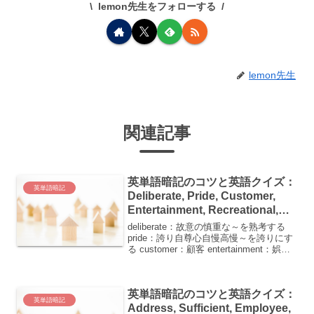
lemon先生をフォローする
lemon先生
関連記事
英単語暗記のコツと英語クイズ：
英単語暗記
Deliberate, Pride, Customer,
Entertainment, Recreational,
Regret
deliberate：故意の慎重な～を熟考する
pride：誇り自尊心自慢高慢～を誇りにす
る customer：顧客 entertainment：娯楽
催し物接待 recreational：娯楽の気晴らし
のための regret：後悔(する)遺...
英単語暗記のコツと英語クイズ：
英単語暗記
Address, Sufficient, Employee,