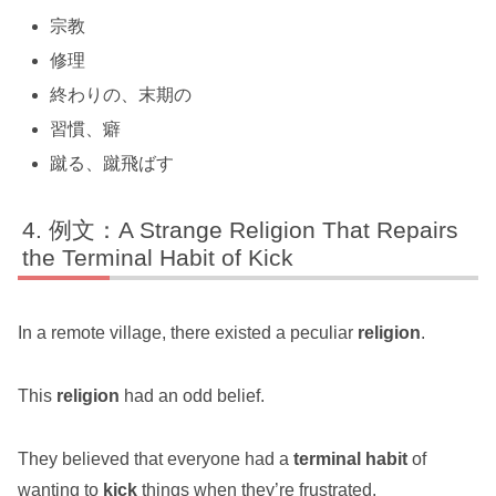
宗教
修理
終わりの、末期の
習慣、癖
蹴る、蹴飛ばす
例文：A Strange Religion That Repairs
the Terminal Habit of Kick
In a remote village, there existed a peculiar
religion
.
This
religion
had an odd belief.
They believed that everyone had a
terminal
habit
of
wanting to
kick
things when they’re frustrated.