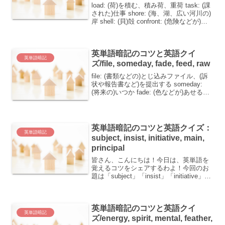
load: (荷)を積む、積み荷、重荷 task: (課
された)仕事 shore: (海、湖、広い河川の)
岸 shell: (貝)殻 confront: (危険などが)～
に立ちはだかる、～に立ち向かう英単語
の覚え方にはコツがあります。今日は...
英単語暗記のコツと英語クイ
英単語暗記
ズ/file, someday, fade, feed, raw
file: (書類などの)とじ込みファイル、(訴
状や報告書など)を提出する someday:
(将来の)いつか fade: (色などが)あせる、
しぼむ、衰える feed: (食物、えさ)を与え
る、～を養う、～を供給する、食事をす
る、えさにす...
英単語暗記のコツと英語クイズ：
英単語暗記
subject, insist, initiative, main,
principal
皆さん、こんにちは！今日は、英単語を
覚えるコツをシェアするわよ！今回のお
題は「subject」「insist」「initiative」
「main」「principal」の5つの単語！覚え
やすくなるポイントを一緒に見ていきま
しょう♡ subj...
英単語暗記のコツと英語クイ
英単語暗記
ズ/energy, spirit, mental, feather,