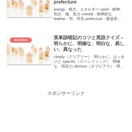
prefecture
energy - 精力、エネルギー spirit - 精神、
気分、魂、気力 mental - 精神的な
feather - 羽、羽毛 prefecture - 都道府県
こんにちは！今日は、日常生活や自然
界、地理に関連する英単語を覚えるコツ
を...
英単語暗記のコツと英語クイズ –
英単語暗記
明らかに、明確な、明白な、易し
い、異なった
clearly（クリアリー）: 明らかに、はっき
りと specific（スペシフィック）: 明確
な、特定の obvious（オブビアス）: 明白
な plain（プレイン）: 明白な、易しい、
無地の、地味な、平凡な、平原
distinct（デ...
スポンサーリンク