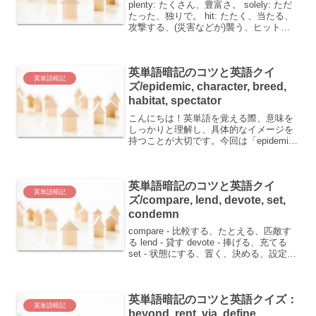
plenty: たくさん、豊富さ。 solely: ただ
たった、独りで。 hit: たたく、当たる、
攻撃する、(災害などが)襲う、ヒット、
打撃。 single: ただ一つの、独身の、一人
用の。 simply: ただ単に、簡単に。単語
ごとの覚...
英単語暗記のコツと英語クイ
英単語暗記
ズ/epidemic, character, breed,
habitat, spectator
こんにちは！英単語を覚える際、意味を
しっかりと理解し、具体的なイメージを
持つことが大切です。今回は「epidemic,
character, breed, habitat, spectator」とい
う単語を学んでいきましょう。 epidem...
英単語暗記のコツと英語クイ
英単語暗記
ズ/compare, lend, devote, set,
condemn
compare - 比較する、たとえる、匹敵す
る lend - 貸す devote - 捧げる、充てる
set - 状態にする、置く、決める、設定す
る、ひとそろい、セット condemn - きび
しく責める、運命づける英単語の覚え方
をご紹介...
英単語暗記のコツと英語クイズ：
英単語暗記
beyond, rent, via, define,