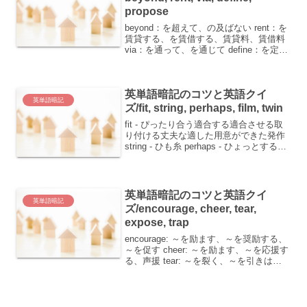
propose
beyond：を超えて、の及ばない rent：を
賃貸する、を賃借する、賃貸料、賃借料
via：を通って、を通じて define：を定義
する、を明瞭に示す propose：を提案す
る、を計画する、結婚を申し込むこんに
ちは！今日は、英単語を効率...
英単語暗記のコツと英語クイ
英単語暗記
ズ/fit, string, perhaps, film, twin
fit - ぴったり合う適合する適合させる取
り付ける丈夫な適した用意ができた発作
string - ひも糸 perhaps - ひょっとすると
(数値の前で)だいたい～してはどうでし
ょう film - フィルム映画 twin - ふたご(の
一...
英単語暗記のコツと英語クイ
英単語暗記
ズ/encourage, cheer, tear,
expose, trap
encourage: ～を励ます、～を奨励する、
～を促す cheer: ～を励ます、～を応援す
る、声援 tear: ～を裂く、～を引きはが
す、涙 expose: ～を露出する、～にさら
す、～を暴露する trap: ～を罠で捕らえ
る、～を閉じ...