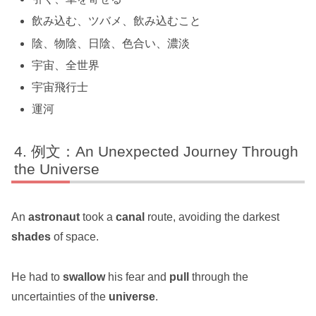
飲み込む、ツバメ、飲み込むこと
陰、物陰、日陰、色合い、濃淡
宇宙、全世界
宇宙飛行士
運河
例文：An Unexpected Journey Through
the Universe
An
astronaut
took a
canal
route, avoiding the darkest
shades
of space.
He had to
swallow
his fear and
pull
through the
uncertainties of the
universe
.