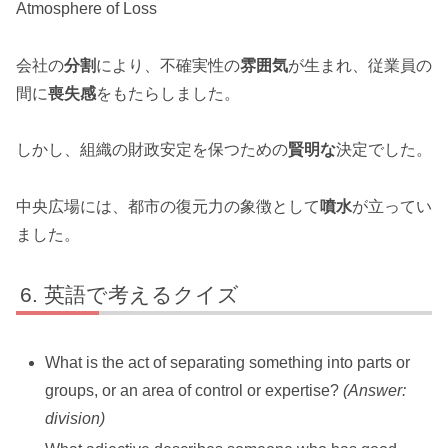
Atmosphere of Loss
会社の
分割
により、不確実性の
雰囲気
が生まれ、従業員の
間に
喪失感
をもたらしました。
しかし、組織の財政安定を保つための
賢明な
決定でした。
中央広場には、都市の復元力の象徴として
噴水
が立ってい
ました。
英語で考えるクイズ
What is the act of separating something into parts or
groups, or an area of control or expertise?
(Answer:
division)