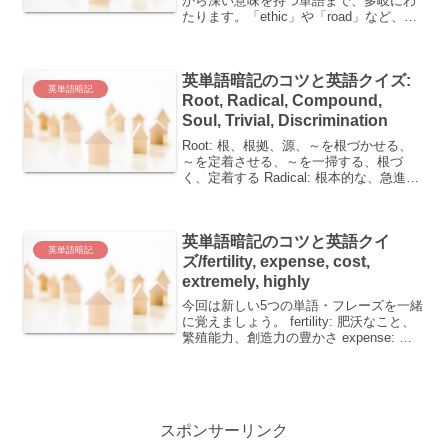
から深い意味を持つ単語まで、多岐にわ
たります。「ethic」や「road」など、今
回の英単語5つの覚え方をご紹介します。
単語ごとの覚え方ethic (エシック)「道
徳」や「規範」という意味が含まれま
英単語暗記のコツと英語クイズ:
す。エ...
英単語暗記
Root, Radical, Compound,
Soul, Trivial, Discrimination
Root: 根、根拠、源、～を根づかせる、
～を定着させる、～を一掃する、根づ
く、定着する Radical: 根本的な、急進的
な Compound: 混合の、合成の、混合
物、合成物、化合物、複合語、～を(…
と)混合する Soul: 魂、精神、...
英単語暗記のコツと英語クイ
英単語暗記
ズ/fertility, expense, cost,
extremely, highly
今回は新しい5つの単語・フレーズを一緒
に覚えましょう。 fertility: 肥沃なこと、
繁殖能力、創造力の豊かさ expense: 費
用、犠牲 cost: 費用、代償、犠牲、(費用
など)がかかる、(犠牲)を払わせる
extremely: ...
スポンサーリンク