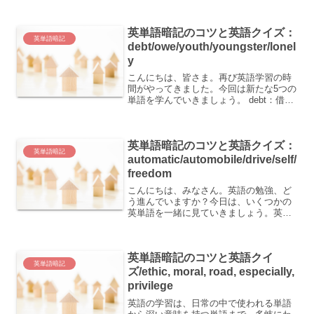
は、基本的な単語とその意味を確認しま
しょう。 period：期間時期時代(授業の)
英単語暗記のコツと英語クイズ：
時間周期 oppo...
英単語暗記
debt/owe/youth/youngster/lonel
y
こんにちは、皆さま。再び英語学習の時
間がやってきました。今回は新たな5つの
単語を学んでいきましょう。 debt：借金
owe：借金している、～に恩を受けてい
る、～に借金がある、～に義務を負って
いる youth：若さ、若者、青年時代
英単語暗記のコツと英語クイズ：
youn...
英単語暗記
automatic/automobile/drive/self/
freedom
こんにちは、みなさん。英語の勉強、ど
う進んでいますか？今日は、いくつかの
英単語を一緒に見ていきましょう。英語
の単語を覚える上でのコツや、英語のク
イズで知識を深める方法をご紹介しま
す。今日覚える英単語は、「automatic」
英単語暗記のコツと英語クイ
「automob...
英単語暗記
ズ/ethic, moral, road, especially,
privilege
英語の学習は、日常の中で使われる単語