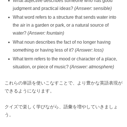
What adjective describes someone who has good
judgment and practical ideas?
(Answer: sensible)
What word refers to a structure that sends water into
the air in a garden or park, or a natural source of
water?
(Answer: fountain)
What noun describes the fact of no longer having
something or having less of it?
(Answer: loss)
What term refers to the mood or character of a place,
situation, or piece of music?
(Answer: atmosphere)
これらの単語を使いこなすことで、より豊かな英語表現が
できるようになります。
クイズで楽しく学びながら、語彙を増やしていきましょ
う。