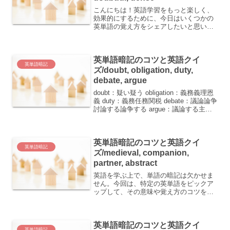
こんにちは！英語学習をもっと楽しく、
効果的にするために、今日はいくつかの
英単語の覚え方をシェアしたいと思いま
す。 award - (審査して)～を授与する賞
(金) compel - (人)に～することを強いる
tempt - (人)を誘惑す...
英単語暗記のコツと英語クイ
英単語暗記
ズ/doubt, obligation, duty,
debate, argue
doubt：疑い疑う obligation：義務義理恩
義 duty：義務任務関税 debate：議論論争
討論する論争する argue：議論する主張
する英単語を覚えるのは大変ですが、ち
ょっとしたコツを掴むと楽しくなりま
す。今回は、覚えやすい英...
英単語暗記のコツと英語クイ
英単語暗記
ズ/medieval, companion,
partner, abstract
英語を学ぶ上で、単語の暗記は欠かせま
せん。今回は、特定の英単語をピックア
ップして、その意味や覚え方のコツをご
紹介します。 medieval：中世の
companion：仲間 partner：仲間、共同(出
資)者、夫妻、相手 abstract...
英単語暗記のコツと英語クイ
英単語暗記