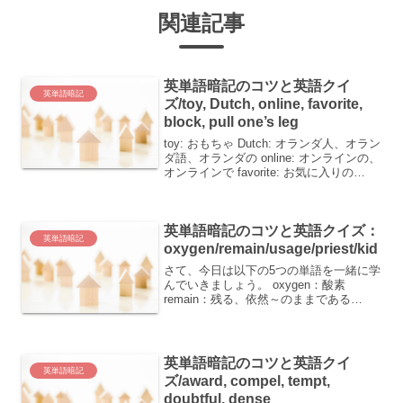
関連記事
英単語暗記のコツと英語クイ
英単語暗記
ズ/toy, Dutch, online, favorite,
block, pull one’s leg
toy: おもちゃ Dutch: オランダ人、オラン
ダ語、オランダの online: オンラインの、
オンラインで favorite: お気に入りの
block: かたまり、街区、障害物、ブロッ
ク～を阻止する、～を妨害する pull
one'...
英単語暗記のコツと英語クイズ：
英単語暗記
oxygen/remain/usage/priest/kid
さて、今日は以下の5つの単語を一緒に学
んでいきましょう。 oxygen：酸素
remain：残る、依然～のままである
usage：使用（法）、慣用（法）、慣習
priest：司祭、僧侶 kid：子どもこれらの
単語は、日常生活やビジネスの場で...
英単語暗記のコツと英語クイ
英単語暗記
ズ/award, compel, tempt,
doubtful, dense