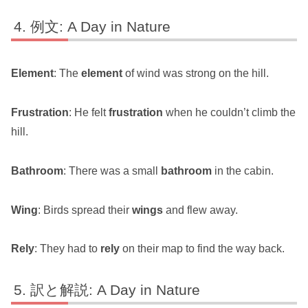
例文: A Day in Nature
Element
: The
element
of wind was strong on the hill.
Frustration
: He felt
frustration
when he couldn’t climb the
hill.
Bathroom
: There was a small
bathroom
in the cabin.
Wing
: Birds spread their
wings
and flew away.
Rely
: They had to
rely
on their map to find the way back.
訳と解説: A Day in Nature