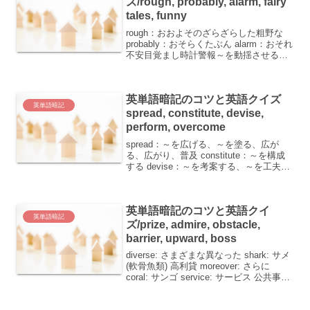
ズ/rough, probably, alarm, fairy
tales, funny
rough：おおよそのざらざらした粗野な
probably：おそらくたぶん alarm：おそれ
不安目覚まし時計警報～を動揺させる～
を驚かせる fairy tales：おとぎ話 funny：
おもしろい奇妙な英単語を覚えるのは大
変ですよね。でも...
英単語暗記のコツと英語クイズ
英単語暗記
spread, constitute, devise,
perform, overcome
spread：～を広げる、～を塗る、広が
る、広がり、普及 constitute：～を構成
する devise：～を考案する、～を工夫す
る perform：～を行う、(～を)上演する、
(～を)演奏する overcome：～を克服す
る、～に勝つこ...
英単語暗記のコツと英語クイ
英単語暗記
ズ/prize, admire, obstacle,
barrier, upward, boss
diverse: さまざまな異なった shark: サメ
(軟骨魚類) 高利貸 moreover: さらに
coral: サンゴ service: サービス 公共事業
奉仕業務 (バスなどの) 便diverse: さまざ
まな異なった「div...