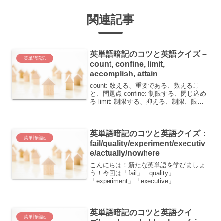
関連記事
英単語暗記のコツと英語クイズ –
英単語暗記
count, confine, limit,
accomplish, attain
count: 数える、重要である、数えるこ
と、問題点 confine: 制限する、閉じ込め
る limit: 制限する、抑える、制限、限
界、境界(線)、範囲 accomplish: 成し遂
げる attain: 成し遂げる、に達する英単語
を覚え...
英単語暗記のコツと英語クイズ：
英単語暗記
fail/quality/experiment/executiv
e/actually/nowhere
こんにちは！新たな英単語を学びましょ
う！今回は「fail」「quality」
「experiment」「executive」
「actually」「nowhere」の6つの単語を
取り上げます。 fail：失敗する、不足す
る、～に落ちる、～の役に...
英単語暗記のコツと英語クイ
英単語暗記