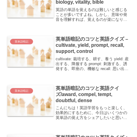
biology, vitality, bible
英語の単語を覚えるのは難しいと感じる
ことが多いですよね。しかし、意味や発
音を理解すれば、覚えるのが楽になりま
す。今回は、以下の英単語とその意味を
紹介します。 ecology：生態環境・生態
学 ecosystem：生態系 pupil：生徒・弟...
英単語暗記のコツと英語クイズ –
英単語暗記
cultivate, yield, prompt, recall,
support, control
cultivate: 栽培する、耕す、養う yield: 産
出する、降服する prompt: 刺激する、誘
発する、即座の、機敏な recall: 思い出
す、思い出させる、解任する、思い出す
こと、リコール support: 支える、立証す
る、...
英単語暗記のコツと英語クイ
英単語暗記
ズ/award, compel, tempt,
doubtful, dense
こんにちは！英語学習をもっと楽しく、
効果的にするために、今日はいくつかの
英単語の覚え方をシェアしたいと思いま
す。 award - (審査して)～を授与する賞
(金) compel - (人)に～することを強いる
tempt - (人)を誘惑す...