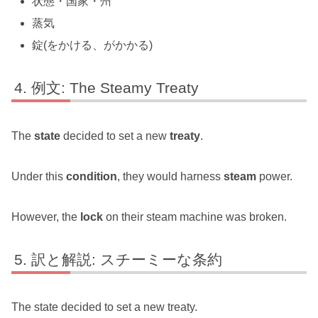
状態・国家・州
蒸気
錠(をかける、がかかる)
例文: The Steamy Treaty
The
state
decided to set a new
treaty
.
Under this
condition
, they would harness
steam
power.
However, the
lock
on their steam machine was broken.
訳と解説: スチーミーな条約
The state decided to set a new treaty.