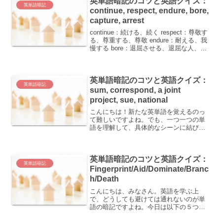
英単語暗記のコツと英語クイズ：
英単語暗記
continue, respect, endure, bore,
capture, arrest
continue：続ける、続く respect：尊敬す
る、尊重する、尊敬 endure：耐える、我
慢する bore：退屈させる、退屈な人、退
屈なもの capture：逮捕する、とらえ
る、とりこにする、逮捕、捕獲(物)
arrest：逮捕する...
英単語暗記のコツと英語クイズ：
英単語暗記
sum, correspond, a joint
project, sue, national
こんにちは！新たな英単語を覚えるのっ
て難しいですよね。でも、一つ一つの単
語を理解して、具体的なシーンに結びつ
けることで、自然と覚えることができま
す。今回は「sum（サム）」、
「correspond（コーレスポンド）」、「a
英単語暗記のコツと英語クイズ：
joint pr...
英単語暗記
Fingerprint/Aid/Dominate/Branc
h/Death
こんにちは、みなさん。英語を学ぶ上
で、どうしても避けては通れないのが単
語の暗記ですよね。今日は以下の５つの
英単語について、その意味と覚えやすく