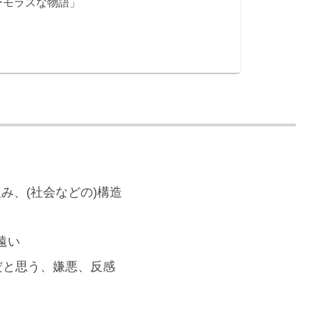
ーモラスな物語」
枠組み、(社会などの)構造
遠い
を嫌だと思う、嫌悪、反感