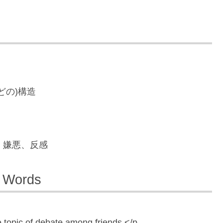
どの)構造
、嫌悪、反感
 Words
 topic of debate among friends.</p