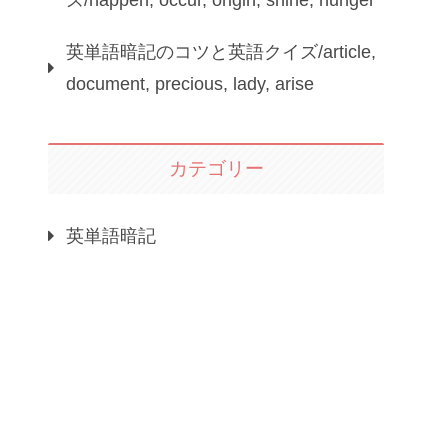
ズ/happen, occur, origin, shine, hunger
英単語暗記のコツと英語クイズ/article,
document, precious, lady, arise
カテゴリー
英単語暗記