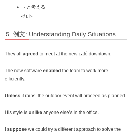
～と考える
</ ul>
例文: Understanding Daily Situations
They all
agreed
to meet at the new café downtown.
The new software
enabled
the team to work more
efficiently.
Unless
it rains, the outdoor event will proceed as planned.
His style is
unlike
anyone else’s in the office.
I
suppose
we could try a different approach to solve the