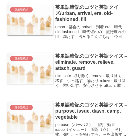
歩です。...
英単語暗記のコツと英語クイ
英単語暗記
ズ/urban, arrival, era, old-
fashioned, fill
urban - 都会の arrival - 到着 era - 時代
old-fashioned - 時代遅れの、流行遅れの
fill - 満たす、占めるこんにちは！今日
は、都市生活や時間の流れに関連する英
単語を覚えるコツをお伝えしますね。
単...
英単語暗記のコツと英語クイズ –
英単語暗記
eliminate, remove, relieve,
attach, guard
eliminate: 取り除く remove: 取り除く、
移す、引っ越す、隔たり relieve: 取り除
く、救い出す、安心させる attach: 取り
付ける、愛着を感じさせる guard: 守る、
見張る、注意する、用心する、警戒、守
衛英語...
英単語暗記のコツと英語クイズ –
英単語暗記
purpose, issue, dawn, camp,
vegetable
purpose（パーパス）: 目的、効果
issue（イシュー）: 問題（点）、発刊
物、発行、～を発行する、～を出版する