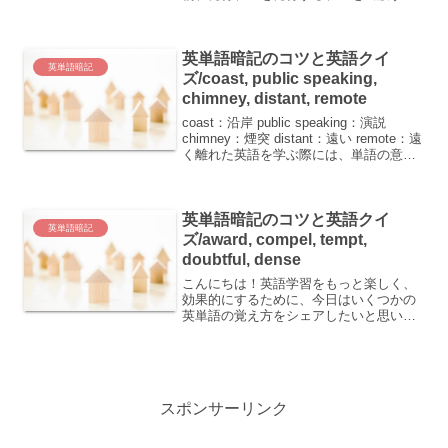
dawn（ドーン）: 夜明け、始まり
camp（キャンプ）: 野営地、キャンプ
（場）、収容所、陣営 vegetable...
英単語暗記のコツと英語クイ
英単語暗記
ズ/coast, public speaking,
chimney, distant, remote
coast：沿岸 public speaking：演説
chimney：煙突 distant：遠い remote：遠
く離れた英語を学ぶ際には、単語の意味
を正確に理解することが非常に重要で
す。今回は、特に日本人が覚えやすくす
るためのコツを紹介...
英単語暗記のコツと英語クイ
英単語暗記
ズ/award, compel, tempt,
doubtful, dense
こんにちは！英語学習をもっと楽しく、
効果的にするために、今日はいくつかの
英単語の覚え方をシェアしたいと思いま
す。 award - (審査して)～を授与する賞
(金) compel - (人)に～することを強いる
tempt - (人)を誘惑す...
スポンサーリンク