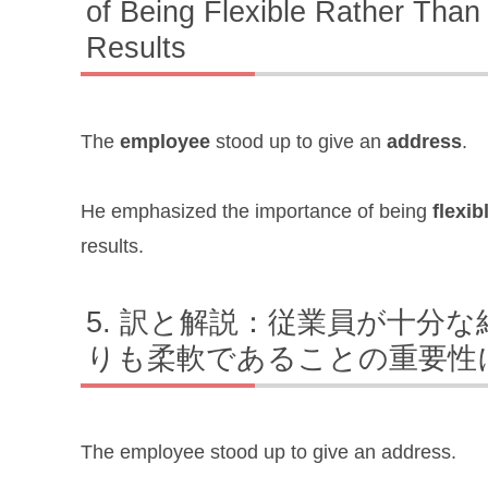
of Being Flexible Rather Than 
Results
The
employee
stood up to give an
address
.
He emphasized the importance of being
flexib
results.
訳と解説：従業員が十分な
りも柔軟であることの重要性
The employee stood up to give an address.