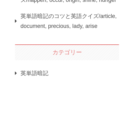
ズ/happen, occur, origin, shine, hunger
英単語暗記のコツと英語クイズ/article,
document, precious, lady, arise
カテゴリー
英単語暗記