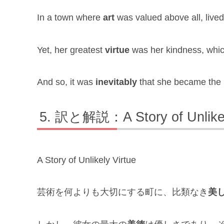
In a town where
art
was valued above all, liv
Yet, her greatest
virtue
was her kindness, whi
And so, it was
inevitably
that she became the b
訳と解説：A Story of Unli
A Story of Unlikely Virtue
芸術を何よりも大切にする町に、比類なき
美