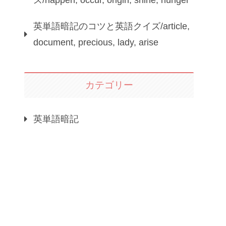
ズ/happen, occur, origin, shine, hunger
英単語暗記のコツと英語クイズ/article,
document, precious, lady, arise
カテゴリー
英単語暗記