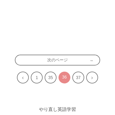
次のページ
36
前
次
1
35
37
へ
へ
やり直し英語学習