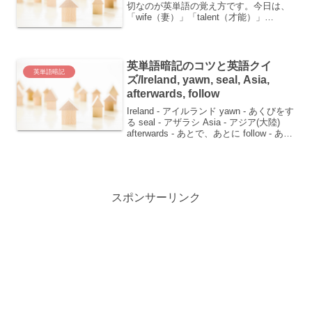
切なのが英単語の覚え方です。今日は、
「wife（妻）」「talent（才能）」
「cell（細胞/小部屋）」「judge（裁く/裁
判官）」「trial（裁判/試み）」の5つの単
語について学びましょう。ひとつ...
英単語暗記のコツと英語クイ
英単語暗記
ズ/Ireland, yawn, seal, Asia,
afterwards, follow
Ireland - アイルランド yawn - あくびをす
る seal - アザラシ Asia - アジア(大陸)
afterwards - あとで、あとに follow - あと
について行く、続く、継ぐこんにちは！
英語の単語を覚えるのは、...
スポンサーリンク