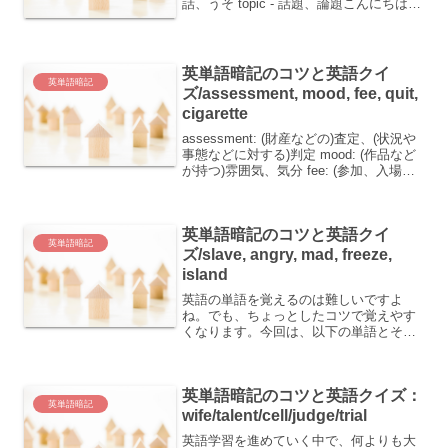
話、うそ topic - 話題、論題こんにちは！
今日は、日常会話や学問でよく使われる
英単語を覚えるコツをお伝えしますね。
単...
英単語暗記のコツと英語クイ
英単語暗記
ズ/assessment, mood, fee, quit,
cigarette
assessment: (財産などの)査定、(状況や
事態などに対する)判定 mood: (作品など
が持つ)雰囲気、気分 fee: (参加、入場の)
料金、(医師などへの)謝礼 quit: (仕事な
ど)をやめる cigarette: (紙)巻き...
英単語暗記のコツと英語クイ
英単語暗記
ズ/slave, angry, mad, freeze,
island
英語の単語を覚えるのは難しいですよ
ね。でも、ちょっとしたコツで覚えやす
くなります。今回は、以下の単語とその
意味を紹介します。 slave：奴隷・(欲望
などに)とりつかれた人 angry：怒った
mad：怒っている・ばかげた・気が狂っ
英単語暗記のコツと英語クイズ：
た・熱中...
英単語暗記
wife/talent/cell/judge/trial
英語学習を進めていく中で、何よりも大