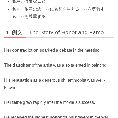
名声、有名なこと
名誉、敬意の念、～に名誉を与える、～を尊敬す
る、～を尊重する
例文 – The Story of Honor and Fame
Her
contradiction
sparked a debate in the meeting.
The
daughter
of the artist was also talented in painting.
His
reputation
as a generous philanthropist was well-
known.
Her
fame
grew rapidly after the movie’s success.
He received the highest
honor
for his bravery in the war.