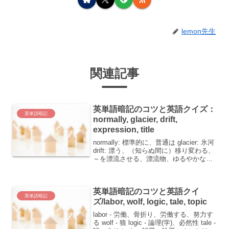
lemon先生
関連記事
英単語暗記のコツと英語クイズ：
英単語暗記
normally, glacier, drift,
expression, title
normally: 標準的に、普通は glacier: 氷河
drift: 漂う、（知らぬ間に）移り変わる、
～を漂流させる、漂流物、ゆるやかな変
化 expression: 表現、表情 title: 表題、タ
イトル、称号、肩書英単語を覚えるの...
英単語暗記のコツと英語クイ
英単語暗記
ズ/labor, wolf, logic, tale, topic
labor - 労働、骨折り、労働する、努力す
る wolf - 狼 logic - 論理(学)、必然性 tale -